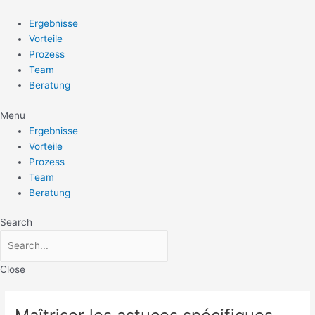
Zum
Post
Inhalt
navigation
Ergebnisse
springen
Vorteile
Prozess
Team
Beratung
Menu
Ergebnisse
Vorteile
Prozess
Team
Beratung
Search
Close