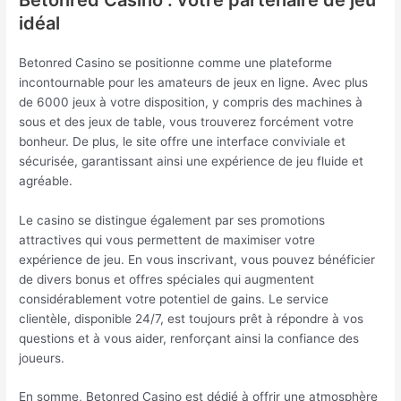
idéal
Betonred Casino se positionne comme une plateforme
incontournable pour les amateurs de jeux en ligne. Avec plus
de 6000 jeux à votre disposition, y compris des machines à
sous et des jeux de table, vous trouverez forcément votre
bonheur. De plus, le site offre une interface conviviale et
sécurisée, garantissant ainsi une expérience de jeu fluide et
agréable.
Le casino se distingue également par ses promotions
attractives qui vous permettent de maximiser votre
expérience de jeu. En vous inscrivant, vous pouvez bénéficier
de divers bonus et offres spéciales qui augmentent
considérablement votre potentiel de gains. Le service
clientèle, disponible 24/7, est toujours prêt à répondre à vos
questions et à vous aider, renforçant ainsi la confiance des
joueurs.
En somme, Betonred Casino est dédié à offrir une atmosphère