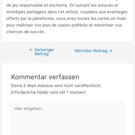
de jeu responsable et excitante. En suivant les astuces et
stratégies partagées dans cet article, couplées aux avantages
offerts par la plateforme, vous avez toutes les cartes en main
pour maîtriser vos jeux de casino préférés et maximiser vos
chances de succès.
←
Vorheriger
Nächster Beitrag
→
Beitrag
Kommentar verfassen
Deine E-Mail-Adresse wird nicht veröffentlicht.
Erforderliche Felder sind mit
*
markiert
Hier
eingeben…