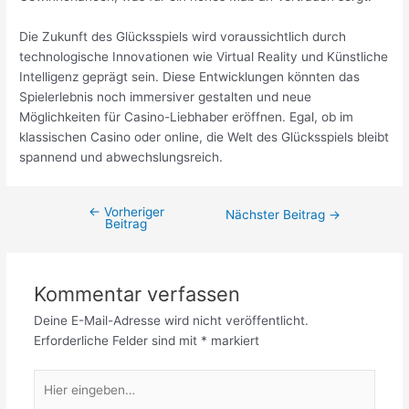
Die Zukunft des Glücksspiels wird voraussichtlich durch
technologische Innovationen wie Virtual Reality und Künstliche
Intelligenz geprägt sein. Diese Entwicklungen könnten das
Spielerlebnis noch immersiver gestalten und neue
Möglichkeiten für Casino-Liebhaber eröffnen. Egal, ob im
klassischen Casino oder online, die Welt des Glücksspiels bleibt
spannend und abwechslungsreich.
←
Vorheriger
Nächster Beitrag
→
Beitrag
Kommentar verfassen
Deine E-Mail-Adresse wird nicht veröffentlicht.
Erforderliche Felder sind mit
*
markiert
Hier
eingeben…