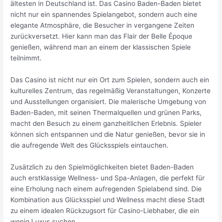
ältesten in Deutschland ist. Das Casino Baden-Baden bietet
nicht nur ein spannendes Spielangebot, sondern auch eine
elegante Atmosphäre, die Besucher in vergangene Zeiten
zurückversetzt. Hier kann man das Flair der Belle Époque
genießen, während man an einem der klassischen Spiele
teilnimmt.
Das Casino ist nicht nur ein Ort zum Spielen, sondern auch ein
kulturelles Zentrum, das regelmäßig Veranstaltungen, Konzerte
und Ausstellungen organisiert. Die malerische Umgebung von
Baden-Baden, mit seinen Thermalquellen und grünen Parks,
macht den Besuch zu einem ganzheitlichen Erlebnis. Spieler
können sich entspannen und die Natur genießen, bevor sie in
die aufregende Welt des Glücksspiels eintauchen.
Zusätzlich zu den Spielmöglichkeiten bietet Baden-Baden
auch erstklassige Wellness- und Spa-Anlagen, die perfekt für
eine Erholung nach einem aufregenden Spielabend sind. Die
Kombination aus Glücksspiel und Wellness macht diese Stadt
zu einem idealen Rückzugsort für Casino-Liebhaber, die ein
wenig Luxus suchen.