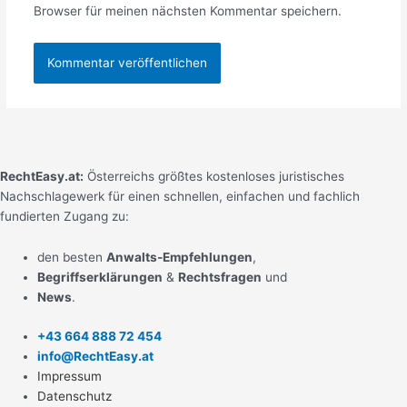
Browser für meinen nächsten Kommentar speichern.
RechtEasy.at:
Österreichs größtes kostenloses juristisches
Nachschlagewerk für
einen schnellen, einfachen und fachlich
fundierten Zugang zu:
den besten
Anwalts-Empfehlungen
,
Begriffserklärungen
&
Rechtsfragen
und
News
.
+43 664 888 72 454
info@RechtEasy.at
Impressum
Datenschutz