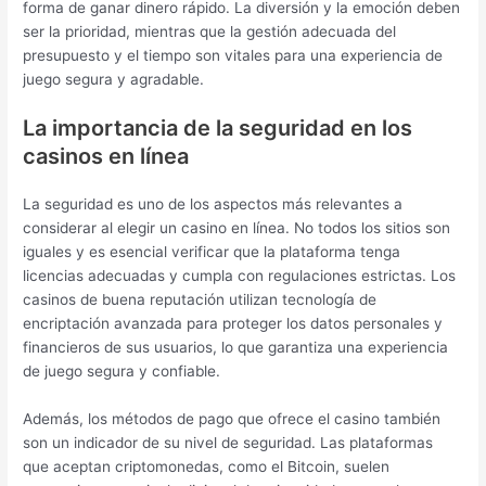
forma de ganar dinero rápido. La diversión y la emoción deben
ser la prioridad, mientras que la gestión adecuada del
presupuesto y el tiempo son vitales para una experiencia de
juego segura y agradable.
La importancia de la seguridad en los
casinos en línea
La seguridad es uno de los aspectos más relevantes a
considerar al elegir un casino en línea. No todos los sitios son
iguales y es esencial verificar que la plataforma tenga
licencias adecuadas y cumpla con regulaciones estrictas. Los
casinos de buena reputación utilizan tecnología de
encriptación avanzada para proteger los datos personales y
financieros de sus usuarios, lo que garantiza una experiencia
de juego segura y confiable.
Además, los métodos de pago que ofrece el casino también
son un indicador de su nivel de seguridad. Las plataformas
que aceptan criptomonedas, como el Bitcoin, suelen