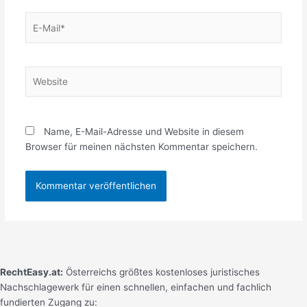
E-
Mail*
Website
Name, E-Mail-Adresse und Website in diesem
Browser für meinen nächsten Kommentar speichern.
RechtEasy.at:
Österreichs größtes kostenloses juristisches
Nachschlagewerk für
einen schnellen, einfachen und fachlich
fundierten Zugang zu: