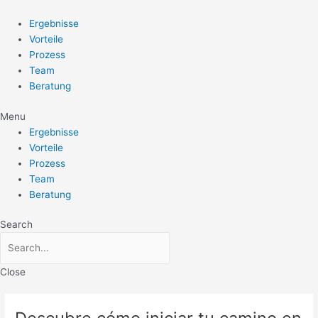
Zum
Post
Inhalt
navigation
Ergebnisse
springen
Vorteile
Prozess
Team
Beratung
Menu
Ergebnisse
Vorteile
Prozess
Team
Beratung
Search
Close