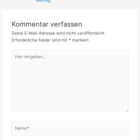
Kommentar verfassen
Deine E-Mail-Adresse wird nicht veröffentlicht.
Erforderliche Felder sind mit
*
markiert
Hier
eingeben…
Name*