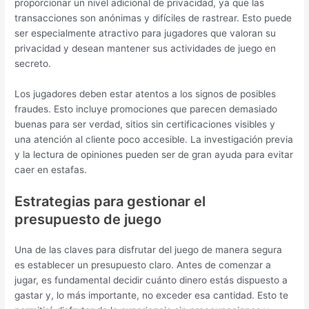
proporcionar un nivel adicional de privacidad, ya que las
transacciones son anónimas y difíciles de rastrear. Esto puede
ser especialmente atractivo para jugadores que valoran su
privacidad y desean mantener sus actividades de juego en
secreto.
Los jugadores deben estar atentos a los signos de posibles
fraudes. Esto incluye promociones que parecen demasiado
buenas para ser verdad, sitios sin certificaciones visibles y
una atención al cliente poco accesible. La investigación previa
y la lectura de opiniones pueden ser de gran ayuda para evitar
caer en estafas.
Estrategias para gestionar el
presupuesto de juego
Una de las claves para disfrutar del juego de manera segura
es establecer un presupuesto claro. Antes de comenzar a
jugar, es fundamental decidir cuánto dinero estás dispuesto a
gastar y, lo más importante, no exceder esa cantidad. Esto te