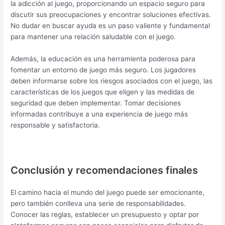
la adicción al juego, proporcionando un espacio seguro para
discutir sus preocupaciones y encontrar soluciones efectivas.
No dudar en buscar ayuda es un paso valiente y fundamental
para mantener una relación saludable con el juego.
Además, la educación es una herramienta poderosa para
fomentar un entorno de juego más seguro. Los jugadores
deben informarse sobre los riesgos asociados con el juego, las
características de los juegos que eligen y las medidas de
seguridad que deben implementar. Tomar decisiones
informadas contribuye a una experiencia de juego más
responsable y satisfactoria.
Conclusión y recomendaciones finales
El camino hacia el mundo del juego puede ser emocionante,
pero también conlleva una serie de responsabilidades.
Conocer las reglas, establecer un presupuesto y optar por