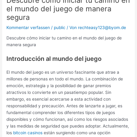
Descubre cómo iniciar tu camino en
el mundo del juego de manera
segura
Kommentar verfassen
/
public
/ Von
rechteasy123@byom.de
Descubre cómo iniciar tu camino en el mundo del juego de
manera segura
Introducción al mundo del juego
El mundo del juego es un universo fascinante que atrae a
millones de personas en todo el mundo. La combinación de
emoción, estrategia y la posibilidad de ganar premios
atractivos lo convierte en un pasatiempo popular. Sin
embargo, es esencial acercarse a esta actividad con
responsabilidad y precaución. Antes de lanzarte a jugar, es
fundamental comprender los diferentes tipos de juegos
disponibles y cómo funcionan, así como los riesgos asociados
y las medidas de seguridad que puedes adoptar. Actualmente,
los
bitcoin casinos
están surgiendo como una opción