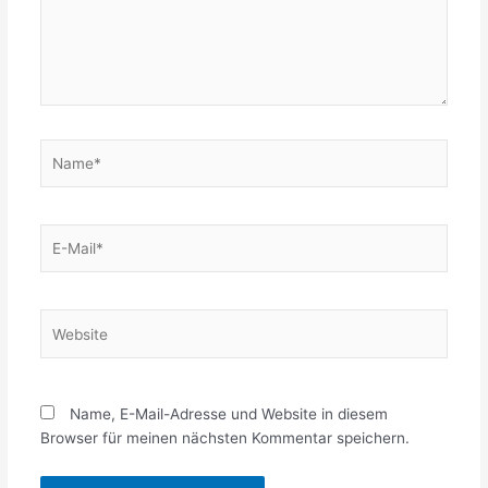
Name*
E-
Mail*
Website
Name, E-Mail-Adresse und Website in diesem
Browser für meinen nächsten Kommentar speichern.