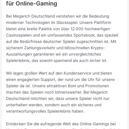
für Online-Gaming
Bei Megarich Deutschland verstehen wir die Bedeutung
moderner Technologien im Glücksspiel. Unsere Plattform
bietet eine breite Palette von über 12.000 hochwertigen
Casinospielen und ein umfassendes Sportsbook, das speziell
auf die Bedürfnisse deutscher Spieler zugeschnitten ist. Mit
sicherem Zahlungsverkehr und blitzschnellen Krypto-
Auszahlungen garantieren wir ein unvergleichliches
Spielerlebnis, das sowohl spannend als auch sicher ist.
Wir legen großen Wert auf den Kundenservice und bieten
einen engagierten Support, der rund um die Uhr für unsere
Spieler da ist. Unsere attraktiven Boni und Promotionen
machen das Spielen noch lohnenswerter. Bei Megarich
Deutschland möchten wir, dass unsere Spieler nicht nur
unterhalten werden, sondern auch ein sicheres und
verantwortungsvolles Spielerlebnis haben.
Entdecken Sie die aufregende Welt des Online-Gamings bei