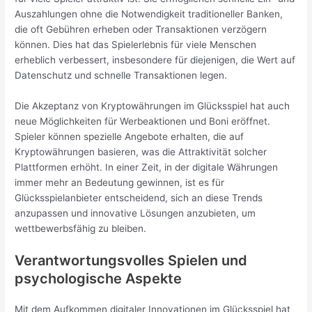
Auszahlungen ohne die Notwendigkeit traditioneller Banken,
die oft Gebühren erheben oder Transaktionen verzögern
können. Dies hat das Spielerlebnis für viele Menschen
erheblich verbessert, insbesondere für diejenigen, die Wert auf
Datenschutz und schnelle Transaktionen legen.
Die Akzeptanz von Kryptowährungen im Glücksspiel hat auch
neue Möglichkeiten für Werbeaktionen und Boni eröffnet.
Spieler können spezielle Angebote erhalten, die auf
Kryptowährungen basieren, was die Attraktivität solcher
Plattformen erhöht. In einer Zeit, in der digitale Währungen
immer mehr an Bedeutung gewinnen, ist es für
Glücksspielanbieter entscheidend, sich an diese Trends
anzupassen und innovative Lösungen anzubieten, um
wettbewerbsfähig zu bleiben.
Verantwortungsvolles Spielen und
psychologische Aspekte
Mit dem Aufkommen digitaler Innovationen im Glücksspiel hat