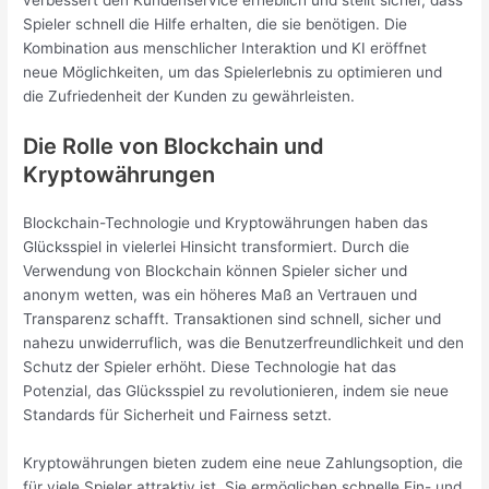
verbessert den Kundenservice erheblich und stellt sicher, dass
Spieler schnell die Hilfe erhalten, die sie benötigen. Die
Kombination aus menschlicher Interaktion und KI eröffnet
neue Möglichkeiten, um das Spielerlebnis zu optimieren und
die Zufriedenheit der Kunden zu gewährleisten.
Die Rolle von Blockchain und
Kryptowährungen
Blockchain-Technologie und Kryptowährungen haben das
Glücksspiel in vielerlei Hinsicht transformiert. Durch die
Verwendung von Blockchain können Spieler sicher und
anonym wetten, was ein höheres Maß an Vertrauen und
Transparenz schafft. Transaktionen sind schnell, sicher und
nahezu unwiderruflich, was die Benutzerfreundlichkeit und den
Schutz der Spieler erhöht. Diese Technologie hat das
Potenzial, das Glücksspiel zu revolutionieren, indem sie neue
Standards für Sicherheit und Fairness setzt.
Kryptowährungen bieten zudem eine neue Zahlungsoption, die
für viele Spieler attraktiv ist. Sie ermöglichen schnelle Ein- und