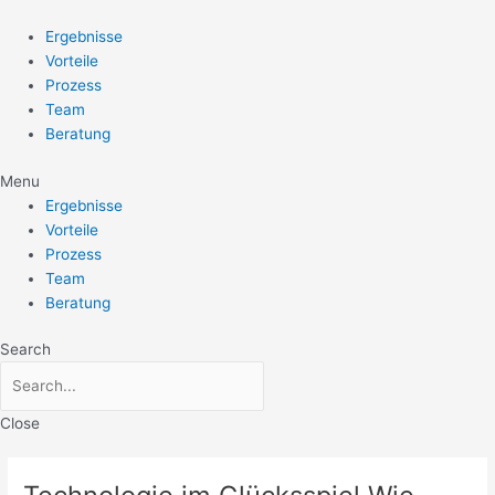
Zum
Post
Inhalt
navigation
Ergebnisse
springen
Vorteile
Prozess
Team
Beratung
Menu
Ergebnisse
Vorteile
Prozess
Team
Beratung
Search
Close