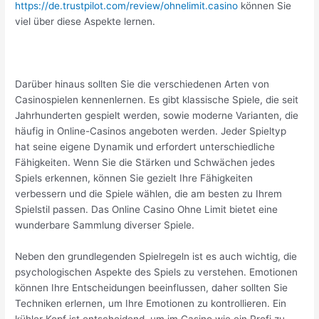
https://de.trustpilot.com/review/ohnelimit.casino
können Sie
viel über diese Aspekte lernen.
Darüber hinaus sollten Sie die verschiedenen Arten von
Casinospielen kennenlernen. Es gibt klassische Spiele, die seit
Jahrhunderten gespielt werden, sowie moderne Varianten, die
häufig in Online-Casinos angeboten werden. Jeder Spieltyp
hat seine eigene Dynamik und erfordert unterschiedliche
Fähigkeiten. Wenn Sie die Stärken und Schwächen jedes
Spiels erkennen, können Sie gezielt Ihre Fähigkeiten
verbessern und die Spiele wählen, die am besten zu Ihrem
Spielstil passen. Das Online Casino Ohne Limit bietet eine
wunderbare Sammlung diverser Spiele.
Neben den grundlegenden Spielregeln ist es auch wichtig, die
psychologischen Aspekte des Spiels zu verstehen. Emotionen
können Ihre Entscheidungen beeinflussen, daher sollten Sie
Techniken erlernen, um Ihre Emotionen zu kontrollieren. Ein
kühler Kopf ist entscheidend, um im Casino wie ein Profi zu