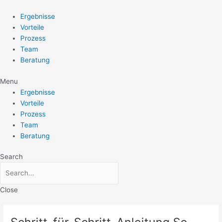
Zum
Post
Inhalt
navigation
Ergebnisse
springen
Vorteile
Prozess
Team
Beratung
Menu
Ergebnisse
Vorteile
Prozess
Team
Beratung
Search
Close