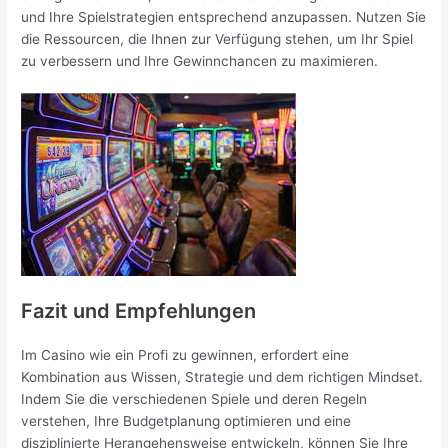
und Ihre Spielstrategien entsprechend anzupassen. Nutzen Sie
die Ressourcen, die Ihnen zur Verfügung stehen, um Ihr Spiel
zu verbessern und Ihre Gewinnchancen zu maximieren.
Fazit und Empfehlungen
Im Casino wie ein Profi zu gewinnen, erfordert eine
Kombination aus Wissen, Strategie und dem richtigen Mindset.
Indem Sie die verschiedenen Spiele und deren Regeln
verstehen, Ihre Budgetplanung optimieren und eine
disziplinierte Herangehensweise entwickeln, können Sie Ihre