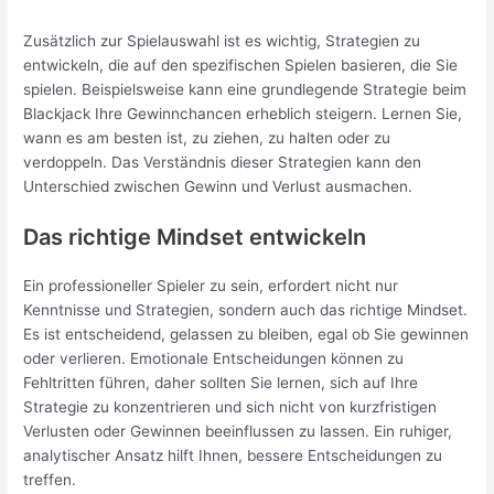
Zusätzlich zur Spielauswahl ist es wichtig, Strategien zu
entwickeln, die auf den spezifischen Spielen basieren, die Sie
spielen. Beispielsweise kann eine grundlegende Strategie beim
Blackjack Ihre Gewinnchancen erheblich steigern. Lernen Sie,
wann es am besten ist, zu ziehen, zu halten oder zu
verdoppeln. Das Verständnis dieser Strategien kann den
Unterschied zwischen Gewinn und Verlust ausmachen.
Das richtige Mindset entwickeln
Ein professioneller Spieler zu sein, erfordert nicht nur
Kenntnisse und Strategien, sondern auch das richtige Mindset.
Es ist entscheidend, gelassen zu bleiben, egal ob Sie gewinnen
oder verlieren. Emotionale Entscheidungen können zu
Fehltritten führen, daher sollten Sie lernen, sich auf Ihre
Strategie zu konzentrieren und sich nicht von kurzfristigen
Verlusten oder Gewinnen beeinflussen zu lassen. Ein ruhiger,
analytischer Ansatz hilft Ihnen, bessere Entscheidungen zu
treffen.