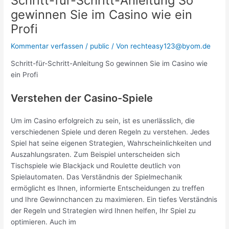
Schritt-für-Schritt-Anleitung So
gewinnen Sie im Casino wie ein
Profi
Kommentar verfassen
/
public
/ Von
rechteasy123@byom.de
Schritt-für-Schritt-Anleitung So gewinnen Sie im Casino wie
ein Profi
Verstehen der Casino-Spiele
Um im Casino erfolgreich zu sein, ist es unerlässlich, die
verschiedenen Spiele und deren Regeln zu verstehen. Jedes
Spiel hat seine eigenen Strategien, Wahrscheinlichkeiten und
Auszahlungsraten. Zum Beispiel unterscheiden sich
Tischspiele wie Blackjack und Roulette deutlich von
Spielautomaten. Das Verständnis der Spielmechanik
ermöglicht es Ihnen, informierte Entscheidungen zu treffen
und Ihre Gewinnchancen zu maximieren. Ein tiefes Verständnis
der Regeln und Strategien wird Ihnen helfen, Ihr Spiel zu
optimieren. Auch im