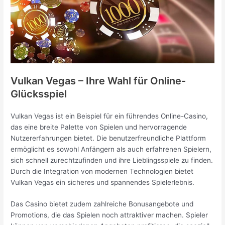
Vulkan Vegas – Ihre Wahl für Online-
Glücksspiel
Vulkan Vegas ist ein Beispiel für ein führendes Online-Casino,
das eine breite Palette von Spielen und hervorragende
Nutzererfahrungen bietet. Die benutzerfreundliche Plattform
ermöglicht es sowohl Anfängern als auch erfahrenen Spielern,
sich schnell zurechtzufinden und ihre Lieblingsspiele zu finden.
Durch die Integration von modernen Technologien bietet
Vulkan Vegas ein sicheres und spannendes Spielerlebnis.
Das Casino bietet zudem zahlreiche Bonusangebote und
Promotions, die das Spielen noch attraktiver machen. Spieler