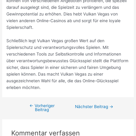
können von verschiedenen Angeboten profitieren, die speziell
darauf ausgelegt sind, die Spielzeit zu verlängern und das
Gewinnpotential zu erhöhen. Dies hebt Vulkan Vegas von
vielen anderen Online-Casinos ab und sorgt für eine loyale
Spielerschaft.
Schließlich legt Vulkan Vegas großen Wert auf den
Spielerschutz und verantwortungsvolles Spielen. Mit
verschiedenen Tools zur Selbstkontrolle und Informationen
über verantwortungsbewusstes Glücksspiel stellt die Plattform
sicher, dass Spieler in einer sicheren und fairen Umgebung
spielen können. Das macht Vulkan Vegas zu einer
ausgezeichneten Wahl für alle, die das Online-Glücksspiel
erleben möchten.
←
Vorheriger
Nächster Beitrag
→
Beitrag
Kommentar verfassen