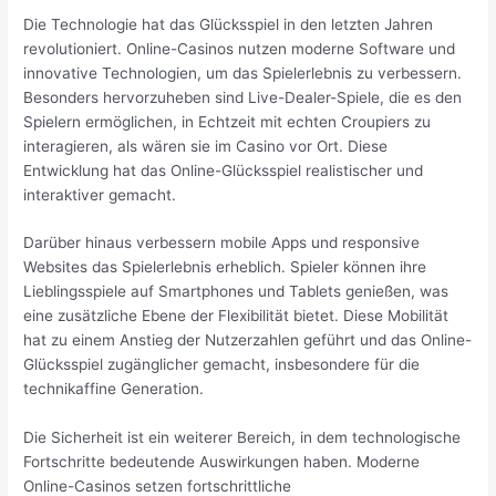
Die Technologie hat das Glücksspiel in den letzten Jahren
revolutioniert. Online-Casinos nutzen moderne Software und
innovative Technologien, um das Spielerlebnis zu verbessern.
Besonders hervorzuheben sind Live-Dealer-Spiele, die es den
Spielern ermöglichen, in Echtzeit mit echten Croupiers zu
interagieren, als wären sie im Casino vor Ort. Diese
Entwicklung hat das Online-Glücksspiel realistischer und
interaktiver gemacht.
Darüber hinaus verbessern mobile Apps und responsive
Websites das Spielerlebnis erheblich. Spieler können ihre
Lieblingsspiele auf Smartphones und Tablets genießen, was
eine zusätzliche Ebene der Flexibilität bietet. Diese Mobilität
hat zu einem Anstieg der Nutzerzahlen geführt und das Online-
Glücksspiel zugänglicher gemacht, insbesondere für die
technikaffine Generation.
Die Sicherheit ist ein weiterer Bereich, in dem technologische
Fortschritte bedeutende Auswirkungen haben. Moderne
Online-Casinos setzen fortschrittliche