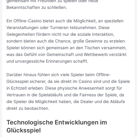
gemeinsam mit Freunden zu spielen oder neue
Bekanntschaften zu schließen.
Ein Offline-Casino bietet auch die Möglichkeit, an speziellen
Veranstaltungen oder Turnieren teilzunehmen. Diese
Gelegenheiten fördern nicht nur die soziale Interaktion,
sondern bieten auch die Chance, große Gewinne zu erzielen.
Spieler können sich gemeinsam an den Tischen versammeln,
was das Gefühl von Gemeinschaft und Wettbewerb verstärkt
und unvergessliche Erinnerungen schafft.
Darüber hinaus fühlen sich viele Spieler beim Offline-
Glücksspiel sicherer, da sie direkt im Casino sind und die Spiele
in Echtzeit erleben. Diese physische Anwesenheit sorgt für
Vertrauen in die Spielabläufe und die Fairness der Spiele, da
die Spieler die Möglichkeit haben, die Dealer und die Abläufe
direkt zu beobachten.
Technologische Entwicklungen im
Glücksspiel