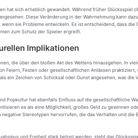
en hat sich erheblich gewandelt. Während früher Glücksspiel oft
r angesehen. Diese Veränderung in der Wahrnehmung kann dazu
wenn sie Probleme entwickeln. Es ist entscheidend, dass die G
men zum Schutz der Spieler ergreift.
urellen Implikationen
ionen, die über den bloßen Akt des Wettens hinausgehen. In viel
on Feiern, Festen oder gesellschaftlichen Anlässen praktiziert, 
k als ein Zeichen von Schicksal oder Gunst angesehen, was die
nd Popkultur hat ebenfalls Einfluss auf die gesellschaftliche W
tisieren es als eine Möglichkeit, großes Geld zu gewinnen oder
h negative Stereotypen hervorrufen, die das Verhalten und di
dualismus und Freiheit stark betont werden, steht das Glückssp