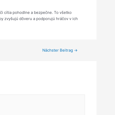
áči cítia pohodlne a bezpečne. To všetko
užby zvyšujú dôveru a podporujú hráčov v ich
Nächster Beitrag
→