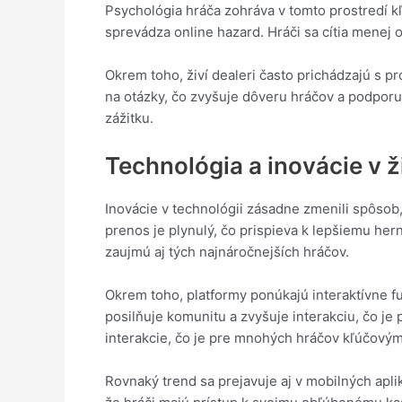
Psychológia hráča zohráva v tomto prostredí kľ
sprevádza online hazard. Hráči sa cítia menej 
Okrem toho, živí dealeri často prichádzajú s 
na otázky, čo zvyšuje dôveru hráčov a podporuj
zážitku.
Technológia a inovácie v 
Inovácie v technológii zásadne zmenili spôsob,
prenos je plynulý, čo prispieva k lepšiemu herné
zaujmú aj tých najnáročnejších hráčov.
Okrem toho, platformy ponúkajú interaktívne f
posilňuje komunitu a zvyšuje interakciu, čo je
interakcie, čo je pre mnohých hráčov kľúčovým
Rovnaký trend sa prejavuje aj v mobilných apli