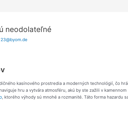
sú neodolateľné
y123@byom.de
ov
radičného kasínového prostredia a moderných technológií, čo h
 naviguje hru a vytvára atmosféru, akú by ste zažili v kamennom 
o
, ktorého výhody sú mnohé a rozmanité. Táto forma hazardu sa 