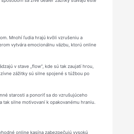
 spôsobom sa živé dealer zážitky stávajú ešte
kom. Mnohí ľudia hrajú kvôli vzrušeniu a
alerom vytvára emocionálnu väzbu, ktorú online
dzajú v stave „flow“, kde sú tak zaujatí hrou,
zívne zážitky sú silne spojené s túžbou po
nné starosti a ponoriť sa do vzrušujúceho
ia tak silne motivovaní k opakovanému hraniu.
eryhodné online kasína zabezpečujú vysokú