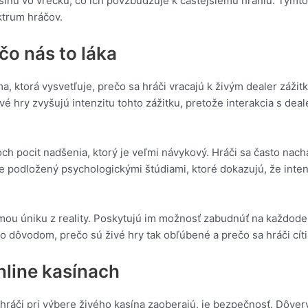
ínu vo vrecku, čo ich povzbudzuje k častejšiemu hraniu. Týmto
ktrum hráčov.
čo nás to láka
, ktorá vysvetľuje, prečo sa hráči vracajú k živým dealer zážit
ivé hry zvyšujú intenzitu tohto zážitku, pretože interakcia s de
ch pocit nadšenia, ktorý je veľmi návykový. Hráči sa často nachá
e podložený psychologickými štúdiami, ktoré dokazujú, že inten
mou úniku z reality. Poskytujú im možnosť zabudnúť na každode
to dôvodom, prečo sú živé hry tak obľúbené a prečo sa hráči cít
nline kasínach
 hráči pri výbere živého kasína zaoberajú, je bezpečnosť. Dôv