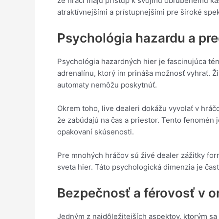
že hráči majú prístup k svojmu obľúbenému kas
atraktívnejšími a prístupnejšími pre široké spe
Psychológia hazardu a pre
Psychológia hazardných hier je fascinujúca téma
adrenalínu, ktorý im prináša možnosť vyhrať. Ž
automaty nemôžu poskytnúť.
Okrem toho, live dealeri dokážu vyvolať v hráčo
že zabúdajú na čas a priestor. Tento fenomén j
opakovaní skúsenosti.
Pre mnohých hráčov sú živé dealer zážitky for
sveta hier. Táto psychologická dimenzia je čas
Bezpečnosť a férovosť v o
Jedným z najdôležitejších aspektov, ktorým sa