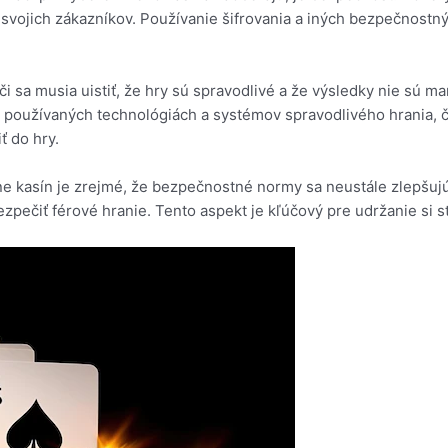
vojich zákazníkov. Používanie šifrovania a iných bezpečnostn
áči sa musia uistiť, že hry sú spravodlivé a že výsledky nie sú
 používaných technológiách a systémov spravodlivého hrania, č
ť do hry.
 kasín je zrejmé, že bezpečnostné normy sa neustále zlepšujú. 
ezpečiť férové hranie. Tento aspekt je kľúčový pre udržanie si s