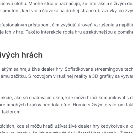
účovú úlohu. Mnohé štúdie naznačujú, že interakcia s živým dea
osamotení, keď vidia človeka na druhej strane obrazovky, čo zvy
profesionálnym prístupom, čím zvyšujú úroveň vzrušenia a napät
e ich v hre. Takéto interakcie robia hru atraktívnejšou a pomá
živých hrách
 akým sa hrajú živé dealer hry. Sofistikované streamingové tech
mu zážitku. S rozvojom virtuálnej reality a 3D grafiky sa vytvár
unkcie, ako sú chatovacie okná, kde môžu hráči komunikovať s 
 pre mnohých hráčov neodolateľné. Hranie s živým dealerom takt
 faktorom.
káciách, kde si môžu hráči užívať živé dealer hry kedykoľvek a