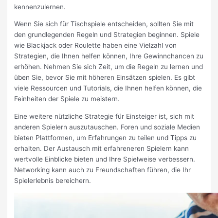
kennenzulernen.
Wenn Sie sich für Tischspiele entscheiden, sollten Sie mit
den grundlegenden Regeln und Strategien beginnen. Spiele
wie Blackjack oder Roulette haben eine Vielzahl von
Strategien, die Ihnen helfen können, Ihre Gewinnchancen zu
erhöhen. Nehmen Sie sich Zeit, um die Regeln zu lernen und
üben Sie, bevor Sie mit höheren Einsätzen spielen. Es gibt
viele Ressourcen und Tutorials, die Ihnen helfen können, die
Feinheiten der Spiele zu meistern.
Eine weitere nützliche Strategie für Einsteiger ist, sich mit
anderen Spielern auszutauschen. Foren und soziale Medien
bieten Plattformen, um Erfahrungen zu teilen und Tipps zu
erhalten. Der Austausch mit erfahreneren Spielern kann
wertvolle Einblicke bieten und Ihre Spielweise verbessern.
Networking kann auch zu Freundschaften führen, die Ihr
Spielerlebnis bereichern.