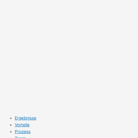
Ergebnisse
Vorteile
Prozess