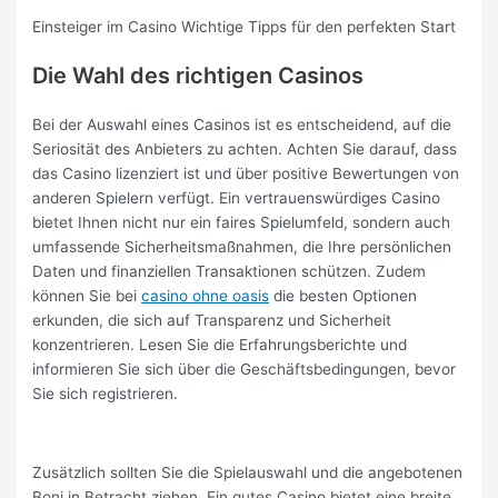
Einsteiger im Casino Wichtige Tipps für den perfekten Start
Die Wahl des richtigen Casinos
Bei der Auswahl eines Casinos ist es entscheidend, auf die
Seriosität des Anbieters zu achten. Achten Sie darauf, dass
das Casino lizenziert ist und über positive Bewertungen von
anderen Spielern verfügt. Ein vertrauenswürdiges Casino
bietet Ihnen nicht nur ein faires Spielumfeld, sondern auch
umfassende Sicherheitsmaßnahmen, die Ihre persönlichen
Daten und finanziellen Transaktionen schützen. Zudem
können Sie bei
casino ohne oasis
die besten Optionen
erkunden, die sich auf Transparenz und Sicherheit
konzentrieren. Lesen Sie die Erfahrungsberichte und
informieren Sie sich über die Geschäftsbedingungen, bevor
Sie sich registrieren.
Zusätzlich sollten Sie die Spielauswahl und die angebotenen
Boni in Betracht ziehen. Ein gutes Casino bietet eine breite