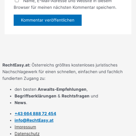
Name, E-Mail-Adresse und Website in diesem
Browser für meinen nächsten Kommentar speichern.
RechtEasy.at:
Österreichs größtes kostenloses juristisches
Nachschlagewerk für
einen schnellen, einfachen und fachlich
fundierten Zugang zu:
den besten
Anwalts-Empfehlungen
,
Begriffserklärungen
&
Rechtsfragen
und
News
.
+43 664 888 72 454
info@RechtEasy.at
Impressum
Datenschutz