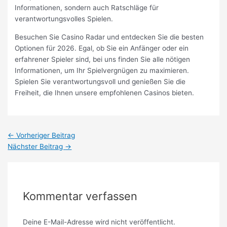
Informationen, sondern auch Ratschläge für
verantwortungsvolles Spielen.
Besuchen Sie Casino Radar und entdecken Sie die besten
Optionen für 2026. Egal, ob Sie ein Anfänger oder ein
erfahrener Spieler sind, bei uns finden Sie alle nötigen
Informationen, um Ihr Spielvergnügen zu maximieren.
Spielen Sie verantwortungsvoll und genießen Sie die
Freiheit, die Ihnen unsere empfohlenen Casinos bieten.
←
Vorheriger Beitrag
Nächster Beitrag
→
Kommentar verfassen
Deine E-Mail-Adresse wird nicht veröffentlicht.