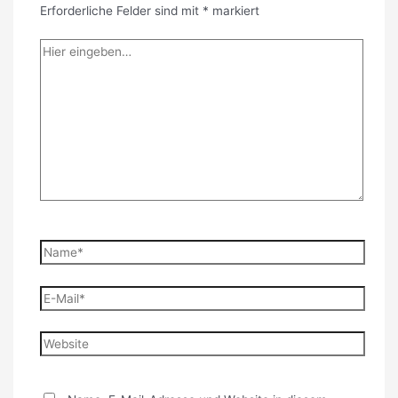
Erforderliche Felder sind mit
*
markiert
Hier
eingeben…
Name*
E-
Mail*
Website