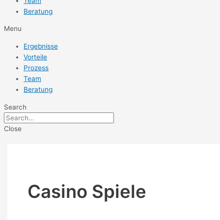
Team
Beratung
Menu
Ergebnisse
Vorteile
Prozess
Team
Beratung
Search
Close
Casino Spiele