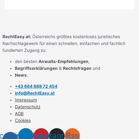
RechtEasy.at:
Österreichs größtes kostenloses juristisches
Nachschlagewerk für
einen schnellen, einfachen und fachlich
fundierten Zugang zu:
den besten
Anwalts-Empfehlungen
,
Begriffserklärungen
&
Rechtsfragen
und
News
.
+43 664 888 72 454
info@RechtEasy.at
Impressum
Datenschutz
AGB
Cookies
cebook-
Linkedin
Youtube
Instagram
Rss