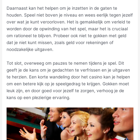
Daarnaast kan het helpen om je inzetten in de gaten te
houden. Speel niet boven je niveau en wees eerlijk tegen jezelf
over wat je kunt veroorloven. Het is gemakkelijk om verleid te
worden door de opwinding van het spel, maar het is cruciaal
om rationeel te blijven. Probeer ook niet te gokken met geld
dat je niet kunt missen, zoals geld voor rekeningen of
noodzakelijke uitgaven.
Tot slot, overweeg om pauzes te nemen tijdens je spel. Dit
geeft je de kans om je gedachten te verfrissen en je uitgaven
te herzien. Een korte wandeling door het casino kan je helpen
om een betere kijk op je speelgedrag te krijgen. Gokken moet
leuk zijn, en door goed voor jezelf te zorgen, verhoog je de
kans op een plezierige ervaring.