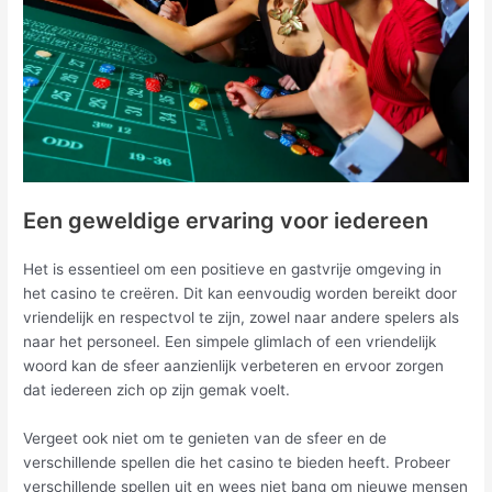
Een geweldige ervaring voor iedereen
Het is essentieel om een positieve en gastvrije omgeving in
het casino te creëren. Dit kan eenvoudig worden bereikt door
vriendelijk en respectvol te zijn, zowel naar andere spelers als
naar het personeel. Een simpele glimlach of een vriendelijk
woord kan de sfeer aanzienlijk verbeteren en ervoor zorgen
dat iedereen zich op zijn gemak voelt.
Vergeet ook niet om te genieten van de sfeer en de
verschillende spellen die het casino te bieden heeft. Probeer
verschillende spellen uit en wees niet bang om nieuwe mensen