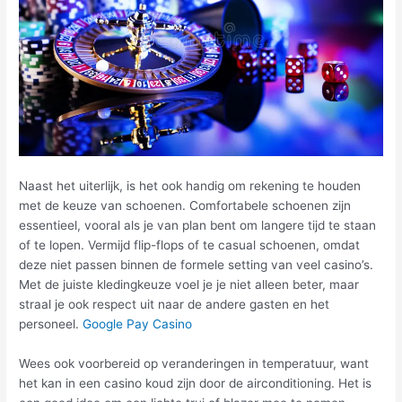
Naast het uiterlijk, is het ook handig om rekening te houden
met de keuze van schoenen. Comfortabele schoenen zijn
essentieel, vooral als je van plan bent om langere tijd te staan
of te lopen. Vermijd flip-flops of te casual schoenen, omdat
deze niet passen binnen de formele setting van veel casino’s.
Met de juiste kledingkeuze voel je je niet alleen beter, maar
straal je ook respect uit naar de andere gasten en het
personeel.
Google Pay Casino
Wees ook voorbereid op veranderingen in temperatuur, want
het kan in een casino koud zijn door de airconditioning. Het is