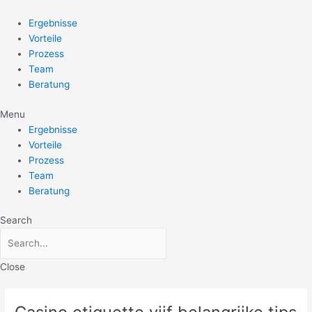
Zum
Post
Inhalt
navigation
Ergebnisse
springen
Vorteile
Prozess
Team
Beratung
Menu
Ergebnisse
Vorteile
Prozess
Team
Beratung
Search
Close