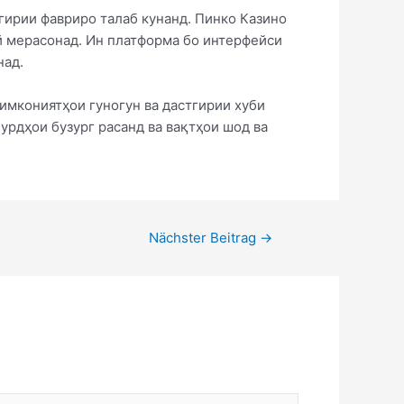
тгирии фавриро талаб кунанд. Пинко Казино
ӣ мерасонад. Ин платформа бо интерфейси
над.
имкониятҳои гуногун ва дастгирии хуби
урдҳои бузург расанд ва вақтҳои шод ва
Nächster Beitrag
→