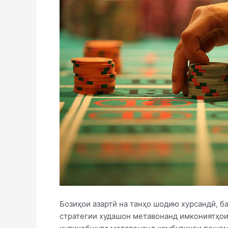
Бозиҳои азартӣ на танҳо шодию хурсандӣ, б
стратегии худашон метавонанд имкониятҳои 