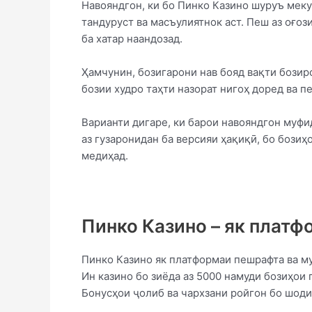
Навояндгон, ки бо Пинко Казино шуруъ мекун
тандуруст ва масъулиятнок аст. Пеш аз оғо
ба хатар наандозад.
Ҳамчунин, бозигарони нав бояд вақти бозиро
бозии худро таҳти назорат нигоҳ доред ва пе
Варианти дигаре, ки барои навояндгон муфи
аз гузаронидан ба версияи ҳақиқӣ, бо бози
медиҳад.
Пинко Казино – як платф
Пинко Казино як платформаи пешрафта ва м
Ин казино бо зиёда аз 5000 намуди бозиҳои 
Бонусҳои ҷолиб ва чархзани ройгон бо шоди