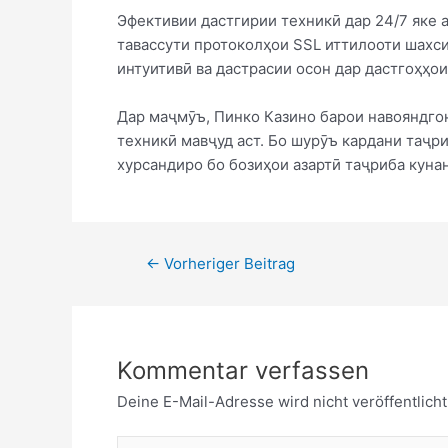
Эфективии дастгирии техникӣ дар 24/7 яке а
тавассути протоколҳои SSL иттилооти шахси
интуитивӣ ва дастрасии осон дар дастгоҳҳо
Дар маҷмӯъ, Пинко Казино барои навояндгон
техникӣ мавҷуд аст. Бо шурӯъ кардани таҷри
хурсандиро бо бозиҳои азартӣ таҷриба куна
←
Vorheriger Beitrag
Kommentar verfassen
Deine E-Mail-Adresse wird nicht veröffentlicht
Hier