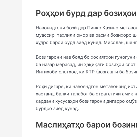
Роҳҳои бурд дар бозиҳои
Навояндгони бозӣ дар Пинко Казино метавон
муассир, таҳлили омор ва расми бозиҳоро ш
худро барои бурд зиёд кунед. Мисолан, шен
Бозигарони нав бояд бо хосиятҳои гуногуни 
ба назар мерасад, ин ҳақиқати бозиҳои слот
Интихоби слотҳое, ки RTP (возгашти ба бози
Роҳи дигаре, ки навояндгон метавонанд ист
ҳастанд, балки талабот ба стратегияи амиқ 
кардани хусусаҳои бозигарони дигарро омӯз
бурдро зиёд кунад.
Маслиҳатҳо барои бозин