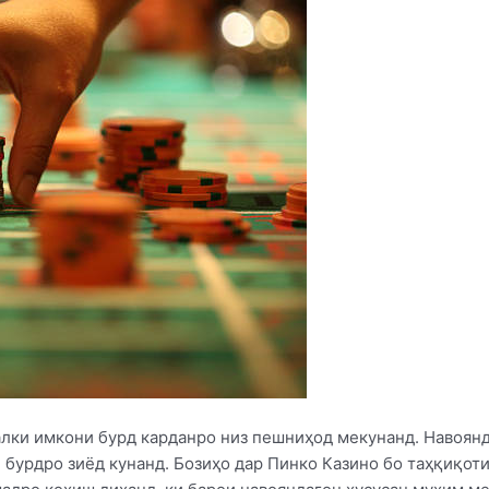
алки имкони бурд карданро низ пешниҳод мекунанд. Навоян
бурдро зиёд кунанд. Бозиҳо дар Пинко Казино бо таҳқиқоти