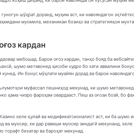
дро коҳиш диҳанд, ки барои навояндагон хусусан муҳим м
гуногун шӯҳрат доранд, муҳим аст, ки навояндагон эҳтиётко
Фаҳмидани муомила, механикаи бозиҳо ва стратегияҳои мухта
 оғоз кардан
идаовар мебошад. Барои оғоз кардан, танҳо бояд ба вебсайт
шахсӣ, шумо метавонед ҳисоби худро бо хати аввалини бонус
ӣ кунед. Ин бонус мӯҳлати муайян дорад ва барои навоянда
аълумотҳои муфассал пешниҳод мекунад, ки шумо метавонед
инко ҳама чизро фароҳам овардааст. Пеш аз оғози бозӣ, бо ф
 Казино хеле қулай ва модификатсионалист аст, ки ба шумо 
д ва муосир, ки дар равиши муосир зиндагӣ мекунанд, хеле 
мо торафт бехатар ва бароҳат мекунад.