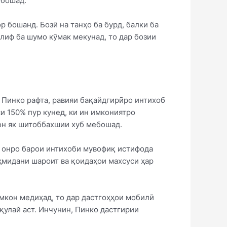
ебошад.
р бошанд. Бозӣ на танҳо ба бурд, балки ба
лиф ба шумо кӯмак мекунад, то дар бозии
и Пинко рафта, равияи бақайдгирӣро интихоб
и 150% пур кунед, ки ин имкониятро
гон як шитоббахшии хуб мебошад.
 онро барои интихоби мувофиқ истифода
аҳмидани шароит ва қоидаҳои махсуси ҳар
имкон медиҳад, то дар дастгоҳҳои мобилӣ
қулай аст. Инчунин, Пинко дастгирии