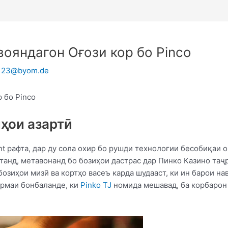
вояндагон Оғози кор бо Pinco
y123@byom.de
 бо Pinco
ҳои азартӣ
nt рафта, дар ду сола охир бо рушди технологии бесобиқаи 
танд, метавонанд бо бозиҳои дастрас дар Пинко Казино таҷ
 бозиҳои мизӣ ва кортҳо васеъ карда шудааст, ки ин барои н
ормаи бонбаланде, ки
Pinko TJ
номида мешавад, ба корбарон