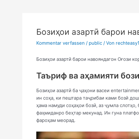
Бозиҳои азартӣ барои на
Kommentar verfassen
/
public
/ Von
rechteas
Бозиҳои азартӣ барои навояндагон Оғози кор
Таъриф ва аҳамияти бози
Бозиҳои азартӣ ба ҷаҳони васеи entertainme
ин соҳа, ки пештара таҷрибаи ками бозӣ дош
ҳама намуди соҳаҳои бозӣ, аз ҷумла слотҳо,
фаҳмиданро беҳтар мекунад. Ин гуна платф
фароҳам меорад.