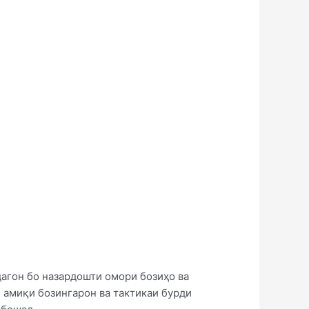
дагон бо назардошти омори бозиҳо ва
 амиқи бозингарон ва тактикаи бурди