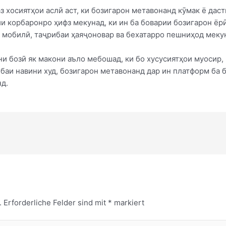
з хосиятҳои аслӣ аст, ки бозигарон метавонанд кӯмак ё дас
и корбаронро ҳифз мекунад, ки ин ба боварии бозигарон ёр
и мобилӣ, таҷрибаи ҳаяҷоновар ва бехатарро пешниҳод меку
и бозӣ як макони аъло мебошад, ки бо хусусиятҳои муосир, 
баи навини худ, бозигарон метавонанд дар ин платформ ба б
нд.
.
Erforderliche Felder sind mit
*
markiert