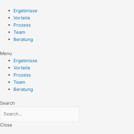
Zum
Post
Inhalt
navigation
Ergebnisse
springen
Vorteile
Prozess
Team
Beratung
Menu
Ergebnisse
Vorteile
Prozess
Team
Beratung
Search
Close