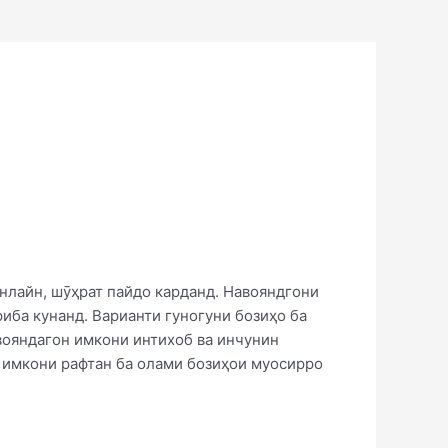
онлайн, шӯҳрат пайдо карданд. Навояндгони
риба кунанд. Варианти гуногуни бозиҳо ба
авояндагон имкони интихоб ва инчунин
 имкони рафтан ба олами бозиҳои муосирро