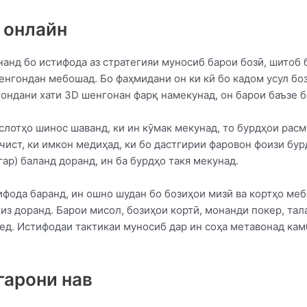
 онлайн
анд бо истифода аз стратегияи муносиб барои бозӣ, шитоб б
енгондан мебошад. Бо фаҳмидани он ки кӣ бо кадом усул б
гондани хати 3D шенгонан фарқ намекунад, он барои баъзе 
слотҳо шинос шаванд, ки ин кӯмак мекунад, то бурдҳои расм
 чист, ки имкон медиҳад, ки бо дастгирии фаровон фоизи бур
гар) баланд доранд, ин ба бурдҳо такя мекунад.
ифода баранд, ин ошно шудан бо бозиҳои мизӣ ва кортҳо меб
низ доранд. Барои мисол, бозиҳои кортӣ, монанди покер, тал
ед. Истифодаи тактикаи муносиб дар ин соҳа метавонад ка
гарони нав