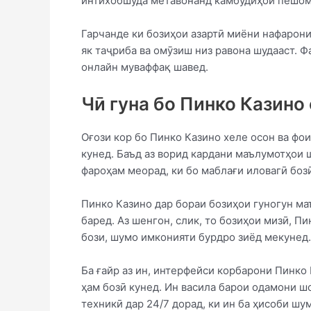
интихобшуда метавонанд камбудиҳои пешома
Гарчанде ки бозиҳои азартӣ миёни нафарони 
як таҷриба ва омӯзиш низ равона шудааст. 
онлайн муваффақ шавед.
Чӣ гуна бо Пинко Казино
Оғози кор бо Пинко Казино хеле осон ва фо
кунед. Баъд аз ворид кардани маълумотҳои 
фароҳам меорад, ки бо маблағи иловагӣ боз
Пинко Казино дар бораи бозиҳои гуногун м
баред. Аз шенгон, слик, то бозиҳои мизӣ, П
бози, шумо имконияти бурдро зиёд мекунед.
Ба ғайр аз ин, интерфейси корбарони Пинко
ҳам бозӣ кунед. Ин васила барои одамони шо
техникӣ дар 24/7 дорад, ки ин ба ҳисоби шу