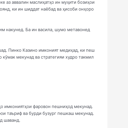
Яке аз аввалин маслиҳатҳо ин муҳити бозиҳои
оянд, ки ин шиддат наёбад ва ҳисоби онҳоро
сим накунед. Ба ин васила, шумо метавонед
шад. Пинко Казино имконият медиҳад, ки пеш
о кӯмак мекунад ва стратегияи худро такмил
рҳо имкониятҳои фаровон пешниҳод мекунад.
рои таъриф ва бурди бузург пешкаш мекунад.
д шаванд.