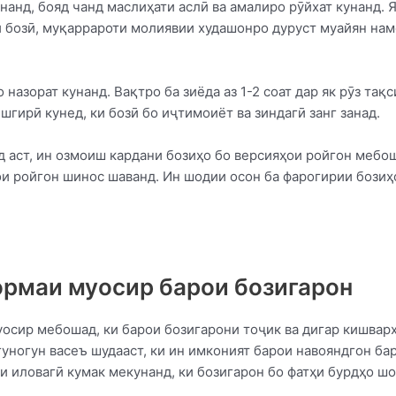
анд, бояд чанд маслиҳати аслӣ ва амалиро рӯйхат кунанд. 
зи бозӣ, муқаррароти молиявии худашонро дуруст муайян нам
 назорат кунанд. Вақтро ба зиёда аз 1-2 соат дар як рӯз тақ
шгирӣ кунед, ки бозӣ бо иҷтимоиёт ва зиндагӣ занг занад.
д аст, ин озмоиш кардани бозиҳо бо версияҳои ройгон мебо
ҳои ройгон шинос шаванд. Ин шодии осон ба фарогирии бозиҳ
ормаи муосир барои бозигарон
уосир мебошад, ки барои бозигарони тоҷик ва дигар кишва
гуногун васеъ шудааст, ки ин имконият барои навояндгон ба
и иловагӣ кумак мекунанд, ки бозигарон бо фатҳи бурдҳо шо