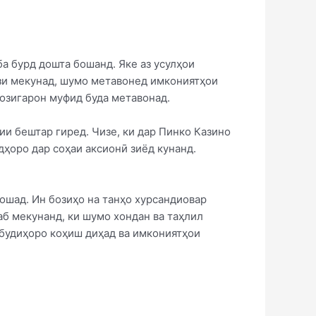
а бурд дошта бошанд. Яке аз усулҳои
ози мекунад, шумо метавонед имкониятҳои
бозигарон муфид буда метавонад.
ии бештар гиред. Чизе, ки дар Пинко Казино
дҳоро дар соҳаи аксионӣ зиёд кунанд.
ошад. Ин бозиҳо на танҳо хурсандиовар
аб мекунанд, ки шумо хондан ва таҳлил
мбудиҳоро коҳиш диҳад ва имкониятҳои