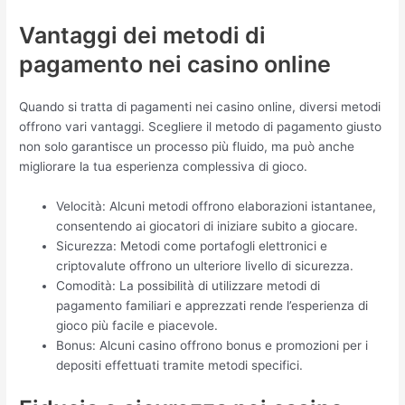
Vantaggi dei metodi di
pagamento nei casino online
Quando si tratta di pagamenti nei casino online, diversi metodi
offrono vari vantaggi. Scegliere il metodo di pagamento giusto
non solo garantisce un processo più fluido, ma può anche
migliorare la tua esperienza complessiva di gioco.
Velocità: Alcuni metodi offrono elaborazioni istantanee,
consentendo ai giocatori di iniziare subito a giocare.
Sicurezza: Metodi come portafogli elettronici e
criptovalute offrono un ulteriore livello di sicurezza.
Comodità: La possibilità di utilizzare metodi di
pagamento familiari e apprezzati rende l’esperienza di
gioco più facile e piacevole.
Bonus: Alcuni casino offrono bonus e promozioni per i
depositi effettuati tramite metodi specifici.