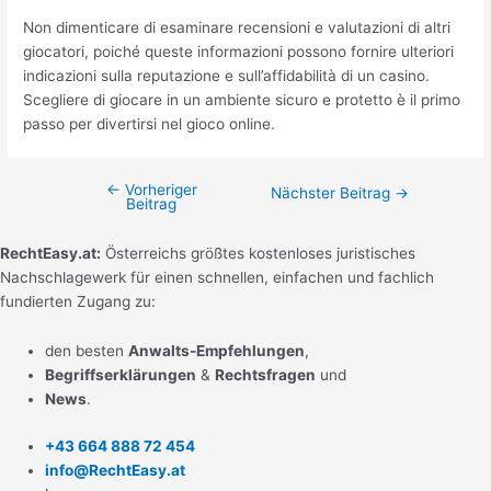
Non dimenticare di esaminare recensioni e valutazioni di altri
giocatori, poiché queste informazioni possono fornire ulteriori
indicazioni sulla reputazione e sull’affidabilità di un casino.
Scegliere di giocare in un ambiente sicuro e protetto è il primo
passo per divertirsi nel gioco online.
←
Vorheriger
Nächster Beitrag
→
Beitrag
RechtEasy.at:
Österreichs größtes kostenloses juristisches
Nachschlagewerk für
einen schnellen, einfachen und fachlich
fundierten Zugang zu:
den besten
Anwalts-Empfehlungen
,
Begriffserklärungen
&
Rechtsfragen
und
News
.
+43 664 888 72 454
info@RechtEasy.at