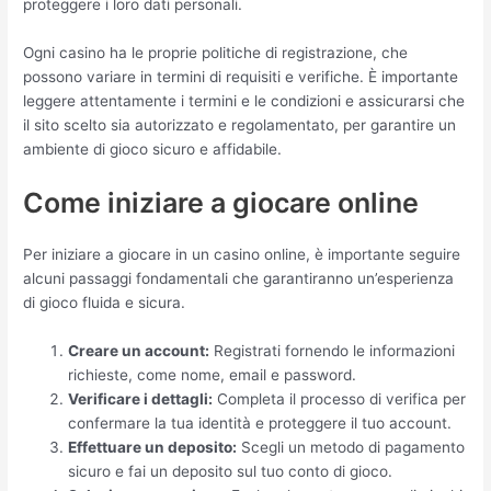
proteggere i loro dati personali.
Ogni casino ha le proprie politiche di registrazione, che
possono variare in termini di requisiti e verifiche. È importante
leggere attentamente i termini e le condizioni e assicurarsi che
il sito scelto sia autorizzato e regolamentato, per garantire un
ambiente di gioco sicuro e affidabile.
Come iniziare a giocare online
Per iniziare a giocare in un casino online, è importante seguire
alcuni passaggi fondamentali che garantiranno un’esperienza
di gioco fluida e sicura.
Creare un account:
Registrati fornendo le informazioni
richieste, come nome, email e password.
Verificare i dettagli:
Completa il processo di verifica per
confermare la tua identità e proteggere il tuo account.
Effettuare un deposito:
Scegli un metodo di pagamento
sicuro e fai un deposito sul tuo conto di gioco.