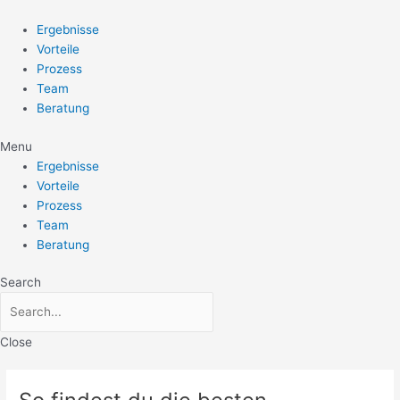
Zum
Post
Inhalt
navigation
Ergebnisse
springen
Vorteile
Prozess
Team
Beratung
Menu
Ergebnisse
Vorteile
Prozess
Team
Beratung
Search
Close