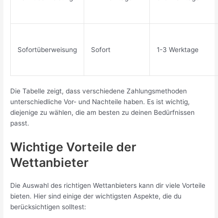
Sofortüberweisung
Sofort
1-3 Werktage
Die Tabelle zeigt, dass verschiedene Zahlungsmethoden
unterschiedliche Vor- und Nachteile haben. Es ist wichtig,
diejenige zu wählen, die am besten zu deinen Bedürfnissen
passt.
Wichtige Vorteile der
Wettanbieter
Die Auswahl des richtigen Wettanbieters kann dir viele Vorteile
bieten. Hier sind einige der wichtigsten Aspekte, die du
berücksichtigen solltest: