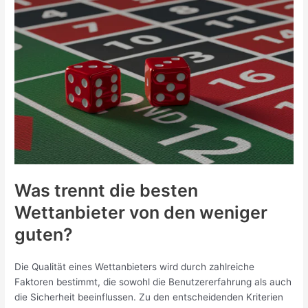
Was trennt die besten
Wettanbieter von den weniger
guten?
Die Qualität eines Wettanbieters wird durch zahlreiche
Faktoren bestimmt, die sowohl die Benutzererfahrung als auch
die Sicherheit beeinflussen. Zu den entscheidenden Kriterien