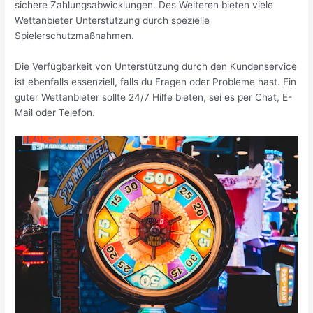
sichere Zahlungsabwicklungen. Des Weiteren bieten viele
Wettanbieter Unterstützung durch spezielle
Spielerschutzmaßnahmen.
Die Verfügbarkeit von Unterstützung durch den Kundenservice
ist ebenfalls essenziell, falls du Fragen oder Probleme hast. Ein
guter Wettanbieter sollte 24/7 Hilfe bieten, sei es per Chat, E-
Mail oder Telefon.