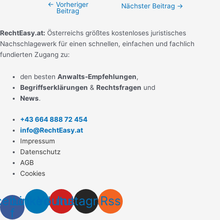
←
Vorheriger
Nächster Beitrag
→
Beitrag
RechtEasy.at:
Österreichs größtes kostenloses juristisches
Nachschlagewerk für
einen schnellen, einfachen und fachlich
fundierten Zugang zu:
den besten
Anwalts-Empfehlungen
,
Begriffserklärungen
&
Rechtsfragen
und
News
.
+43 664 888 72 454
info@RechtEasy.at
Impressum
Datenschutz
AGB
Cookies
cebook-
Linkedin
Youtube
Instagram
Rss
f