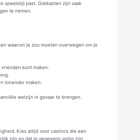
e speelstijl past. Gokkasten zijn vaak
ngen te nemen.
denen waarom je zou moeten overwegen om je
e vrienden kunt maken.
ing.
len lonender maken.
anciële welzijn in gevaar te brengen.
igheid. Kies altijd voor casino’s die een
ijk zijn en dat je gegevens veilig zijn.