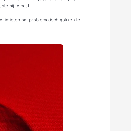
te bij je past.
eze limieten om problematisch gokken te