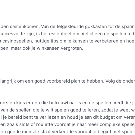
eden samenkomen. Van de felgekleurde gokkasten tot de spannen
esvol te zijn, is het essentieel om niet alleen de spellen te b
ten casinospellen, nuttige tips om je kansen te verbeteren en ho
ebben, maar ook je winkansen vergroten.
belangrijk om een goed voorbereid plan te hebben. Volg de onde
’s en kies er een die betrouwbaar is en de spellen biedt die je
an de spellen die je wilt spelen goed te leren, zodat je weet w
 je bereid bent te verliezen en houd je aan dit budget om vera
en zoals slots of roulette voordat je naar meer complexe spelle
een goede mentale staat verkeerde voordat je begint met spelen