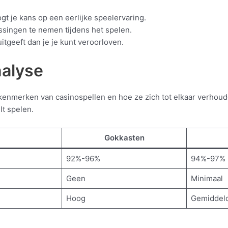
t je kans op een eerlijke speelervaring.
ssingen te nemen tijdens het spelen.
tgeeft dan je je kunt veroorloven.
alyse
 kenmerken van casinospellen en hoe ze zich tot elkaar verhou
lt spelen.
Gokkasten
92%-96%
94%-97%
Geen
Minimaal
Hoog
Gemiddel