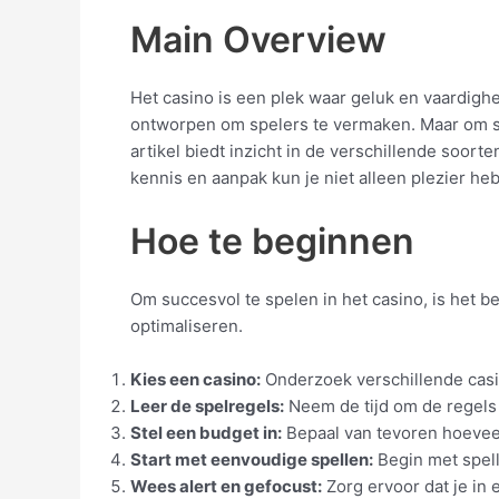
Main Overview
Het casino is een plek waar geluk en vaardigh
ontworpen om spelers te vermaken. Maar om succ
artikel biedt inzicht in de verschillende soor
kennis en aanpak kun je niet alleen plezier h
Hoe te beginnen
Om succesvol te spelen in het casino, is het 
optimaliseren.
Kies een casino:
Onderzoek verschillende casino
Leer de spelregels:
Neem de tijd om de regels v
Stel een budget in:
Bepaal van tevoren hoeveel
Start met eenvoudige spellen:
Begin met spell
Wees alert en gefocust:
Zorg ervoor dat je in 