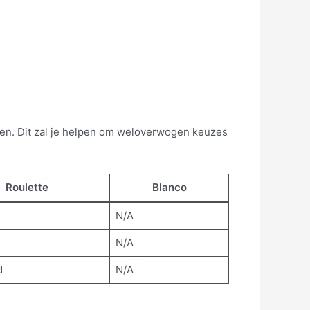
den. Dit zal je helpen om weloverwogen keuzes
Roulette
Blanco
N/A
N/A
d
N/A