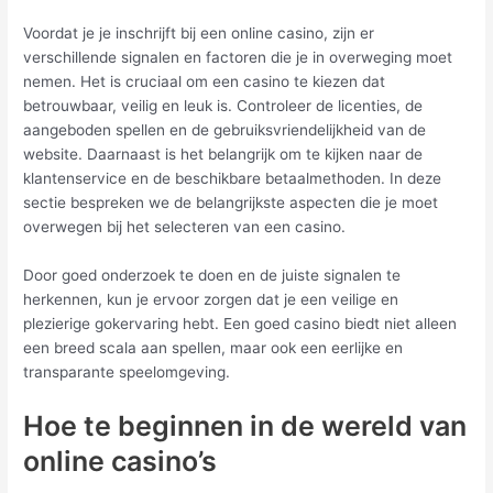
Voordat je je inschrijft bij een online casino, zijn er
verschillende signalen en factoren die je in overweging moet
nemen. Het is cruciaal om een casino te kiezen dat
betrouwbaar, veilig en leuk is. Controleer de licenties, de
aangeboden spellen en de gebruiksvriendelijkheid van de
website. Daarnaast is het belangrijk om te kijken naar de
klantenservice en de beschikbare betaalmethoden. In deze
sectie bespreken we de belangrijkste aspecten die je moet
overwegen bij het selecteren van een casino.
Door goed onderzoek te doen en de juiste signalen te
herkennen, kun je ervoor zorgen dat je een veilige en
plezierige gokervaring hebt. Een goed casino biedt niet alleen
een breed scala aan spellen, maar ook een eerlijke en
transparante speelomgeving.
Hoe te beginnen in de wereld van
online casino’s