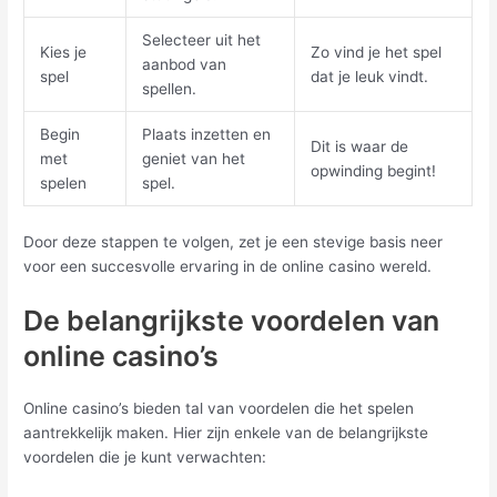
Selecteer uit het
Kies je
Zo vind je het spel
aanbod van
spel
dat je leuk vindt.
spellen.
Begin
Plaats inzetten en
Dit is waar de
met
geniet van het
opwinding begint!
spelen
spel.
Door deze stappen te volgen, zet je een stevige basis neer
voor een succesvolle ervaring in de online casino wereld.
De belangrijkste voordelen van
online casino’s
Online casino’s bieden tal van voordelen die het spelen
aantrekkelijk maken. Hier zijn enkele van de belangrijkste
voordelen die je kunt verwachten: