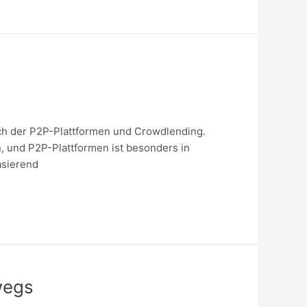
ich der P2P-Plattformen und Crowdlending.
n, und P2P-Plattformen ist besonders in
asierend
wegs