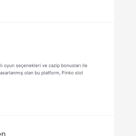
lı oyun seçenekleri ve cazip bonusları ile
asarlanmış olan bu platform, Pinko slot
en