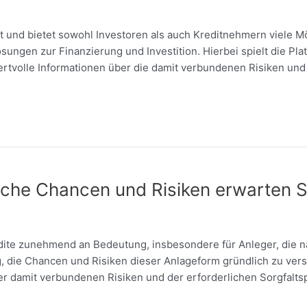
nt und bietet sowohl Investoren als auch Kreditnehmern viele M
ungen zur Finanzierung und Investition. Hierbei spielt die Pla
wertvolle Informationen über die damit verbundenen Risiken und
elche Chancen und Risiken erwarten 
ite zunehmend an Bedeutung, insbesondere für Anleger, die n
g, die Chancen und Risiken dieser Anlageform gründlich zu vers
er damit verbundenen Risiken und der erforderlichen Sorgfaltspf