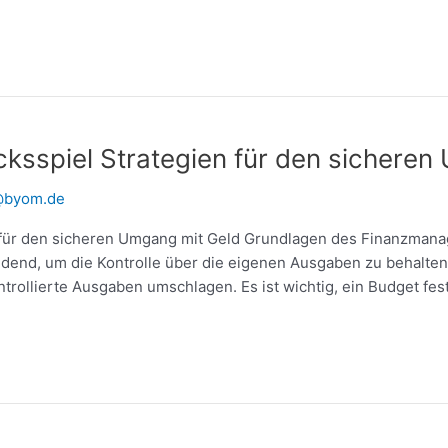
sspiel Strategien für den sicheren
@byom.de
für den sicheren Umgang mit Geld Grundlagen des Finanzmana
dend, um die Kontrolle über die eigenen Ausgaben zu behalten.
trollierte Ausgaben umschlagen. Es ist wichtig, ein Budget fest