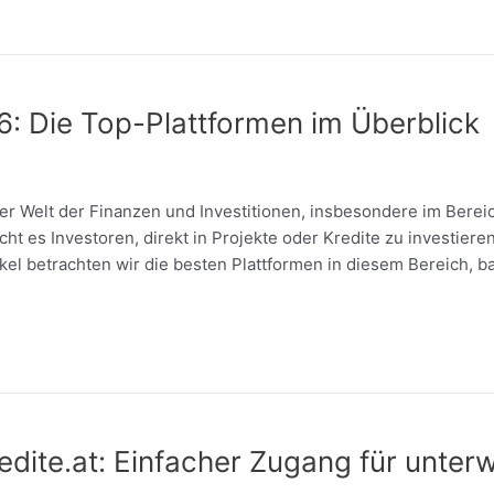
 Die Top-Plattformen im Überblick
der Welt der Finanzen und Investitionen, insbesondere im Bere
t es Investoren, direkt in Projekte oder Kredite zu investiere
el betrachten wir die besten Plattformen in diesem Bereich, b
edite.at: Einfacher Zugang für unter