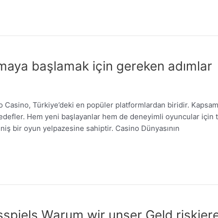
maya başlamak için gereken adımlar
co Casino, Türkiye’deki en popüler platformlardan biridir. Kapsam
edefler. Hem yeni başlayanlar hem de deneyimli oyuncular için t
eniş bir oyun yelpazesine sahiptir. Casino Dünyasının
spiels Warum wir unser Geld riskier