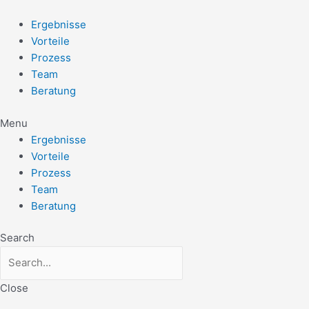
Zum
Post
Inhalt
pagination
Ergebnisse
springen
Vorteile
Prozess
Team
Beratung
Menu
Ergebnisse
Vorteile
Prozess
Team
Beratung
Search
Close