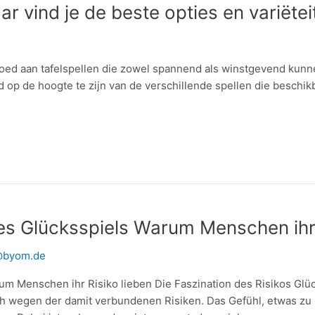
ar vind je de beste opties en variëtei
loed aan tafelspellen die zowel spannend als winstgevend kunnen
d op de hoogte te zijn van de verschillende spellen die beschikb
s Glücksspiels Warum Menschen ihr 
@byom.de
 Menschen ihr Risiko lieben Die Faszination des Risikos Glück
 wegen der damit verbundenen Risiken. Das Gefühl, etwas zu r