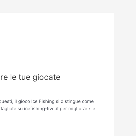
re le tue giocate
uesti, il gioco Ice Fishing si distingue come
agliate su icefishing-live.it per migliorare le