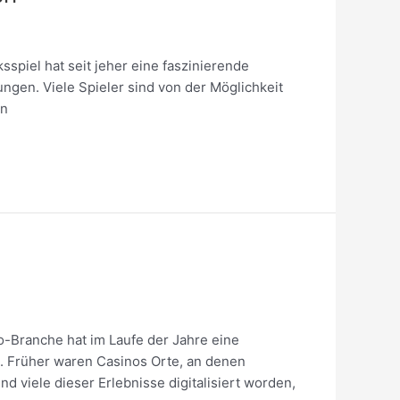
spiel hat seit jeher eine faszinierende
ngen. Viele Spieler sind von der Möglichkeit
nn
o-Branche hat im Laufe der Jahre eine
. Früher waren Casinos Orte, an denen
viele dieser Erlebnisse digitalisiert worden,