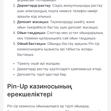
формасын толтырыңыз.
Деректерді растау:
Сіздің аккаунтыңызды растау
үшін электрондық пошта немесе телефон нөмірі
арқылы код алыңыз.
Депозит жасаңыз:
Тәуекелдерді азайту және
ойын тәжірибесін бастау үшін депозит жасаңыз.
Ойын таңдаңыз:
Слоттар мен үстел ойындарының
кең тізімінен қалауыңызға сай ойын таңдаңыз.
Ойнай бастаңыз:
Ойынды бастау арқылы Pin-Up
казиносындағы қызықты әрі табысты жолды
бастаңыз.
Тіркелу оңай әрі жылдам.
Деректерді растау қауіпсіздікті қамтамасыз етеді.
Депозиттің түрлі әдістері бар.
Pin-Up казиносының
ерекшеліктері
Pin-Up казиносы ойыншыларға әр түрлі ойындар,