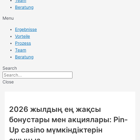
Team
Beratung
Menu
Ergebnisse
Vorteile
Prozess
Team
Beratung
Search
Close
2026 жылдың ең жақсы
бонустары мен акциялары: Pin-
Up casino мүмкіндіктерін