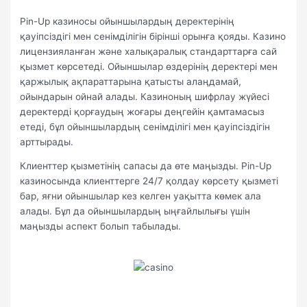
Pin-Up казиносы ойыншылардың деректерінің
қауіпсіздігі мен сенімділігін бірінші орынға қояды. Казино
лицензияланған және халықаралық стандарттарға сай
қызмет көрсетеді. Ойыншылар өздерінің деректері мен
қаржылық ақпараттарына қатысты алаңдамай,
ойындарын ойнай алады. Казиноның шифрлау жүйесі
деректерді қорғаудың жоғары деңгейін қамтамасыз
етеді, бұл ойыншылардың сенімділігі мен қауіпсіздігін
арттырады.
Клиенттер қызметінің сапасы да өте маңызды. Pin-Up
казиносында клиенттерге 24/7 қолдау көрсету қызметі
бар, яғни ойыншылар кез келген уақытта көмек ала
алады. Бұл да ойыншылардың ыңғайлылығы үшін
маңызды аспект болып табылады.