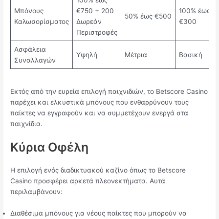
100% έως
Μπόνους
€750 + 200
100% έως
50% έως €500
Καλωσορίσματος
Δωρεάν
€300
Περιστροφές
Ασφάλεια
Υψηλή
Μέτρια
Βασική
Συναλλαγών
Εκτός από την ευρεία επιλογή παιχνιδιών, το Betscore Casino
παρέχει και ελκυστικά μπόνους που ενθαρρύνουν τους
παίκτες να εγγραφούν και να συμμετέχουν ενεργά στα
παιχνίδια.
Κύρια Οφέλη
Η επιλογή ενός διαδικτυακού καζίνο όπως το Betscore
Casino προσφέρει αρκετά πλεονεκτήματα. Αυτά
περιλαμβάνουν:
Διαθέσιμα μπόνους για νέους παίκτες που μπορούν να