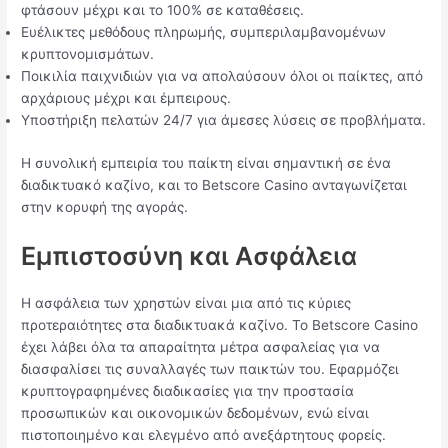
φτάσουν μέχρι και το 100% σε καταθέσεις.
Ευέλικτες μεθόδους πληρωμής, συμπεριλαμβανομένων
κρυπτονομισμάτων.
Ποικιλία παιχνιδιών για να απολαύσουν όλοι οι παίκτες, από
αρχάριους μέχρι και έμπειρους.
Υποστήριξη πελατών 24/7 για άμεσες λύσεις σε προβλήματα.
Η συνολική εμπειρία του παίκτη είναι σημαντική σε ένα
διαδικτυακό καζίνο, και το Betscore Casino ανταγωνίζεται
στην κορυφή της αγοράς.
Εμπιστοσύνη και Ασφάλεια
Η ασφάλεια των χρηστών είναι μια από τις κύριες
προτεραιότητες στα διαδικτυακά καζίνο. Το Betscore Casino
έχει λάβει όλα τα απαραίτητα μέτρα ασφαλείας για να
διασφαλίσει τις συναλλαγές των παικτών του. Εφαρμόζει
κρυπτογραφημένες διαδικασίες για την προστασία
προσωπικών και οικονομικών δεδομένων, ενώ είναι
πιστοποιημένο και ελεγμένο από ανεξάρτητους φορείς.