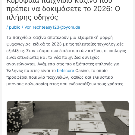
Κορυφαία παιχνίδια καζίνο που
πρέπει να δοκιμάσετε το 2026: Ο
πλήρης οδηγός
/
public
/ Von
rechteasy123@byom.de
Τα παιχνίδια καζίνο αποτελούν μια εξαιρετική μορφή
ψυχαγωγίας, ειδικά το 2023 με τις τελευταίες τεχνολογικές
εξελίξεις. Στον κόσμο των διαδικτυακών καζίνο, οι επιλογές
είναι ατελείωτες και τα νέα παιχνίδια συνεχώς
ανανεώνονται. Ανάμεσα στις πιο αξιόπιστες επιλογές για
Έλληνες παίκτες είναι το
betscore
Casino, το οποίο
προσφέρει ποικιλία παιχνιδιών, καθώς και ελκυστικά
μπόνους καλωσορίσματος που ενθουσιάζουν τους χρήστες.